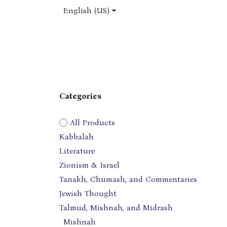
Skip to Content
English (US)
Home
Shop
About Us
Jobs
Categories
All Products
Kabbalah
Literature
Zionism & Israel
Tanakh, Chumash, and Commentaries
Jewish Thought
Talmud, Mishnah, and Midrash
Mishnah