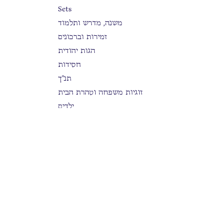
Sets
משנה, מדרש ותלמוד
זמירות וברכונים
הגות יהודית
חסידות
תנ"ך
זוגיות משפחה וטהרת הבית
ילדים
היסטוריה וספרות
קומיקסים
מוזיקה MUSIC
ספרות ילדים
משפחה, בריאות נפש וכלכלה
הלכה
סידורים
בים דרכך