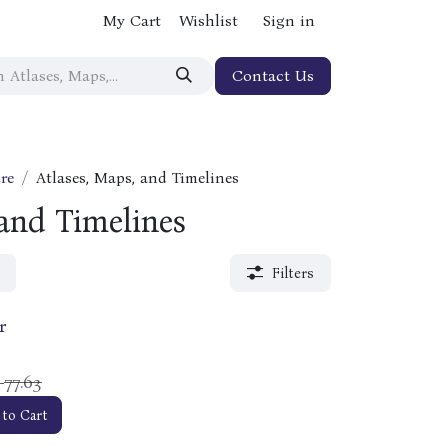
My Cart
Wishlist
Sign in
Contact Us
re
Atlases, Maps, and Timelines
 and Timelines
Filters
r
77.63
$
 to Cart