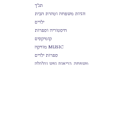
תנ"ך
זוגיות משפחה וטהרת הבית
ילדים
היסטוריה וספרות
קומיקסים
מוזיקה MUSIC
ספרות ילדים
משפחה, בריאות נפש וכלכלה
הלכה
סידורים
בים דרכך
ספרות כללית
תפילה
תלמוד
חומשים ותנ"ך
הראי"ה קוק