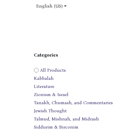
Skip to Content
English (US)
Home
Shop
About Us
Jobs
Categories
All Products
Kabbalah
Literature
Zionism & Israel
Tanakh, Chumash, and Commentaries
Jewish Thought
Talmud, Mishnah, and Midrash
Siddurim & Birconim