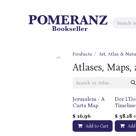
Products
Art, Atlas & Natu
Atlases, Maps,
Jerusalem - A
Dor L'Do
Carta Map
Timeline
$
16.96
$
58.18
Add to Cart
Add