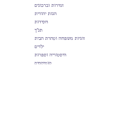
זמירות וברכונים
הגות יהודית
חסידות
תנ"ך
זוגיות משפחה וטהרת הבית
ילדים
היסטוריה וספרות
קומיקסים
מוזיקה MUSIC
ספרות ילדים
משפחה, בריאות נפש וכלכלה
הלכה
סידורים
בים דרכך
ספרות כללית
תפילה