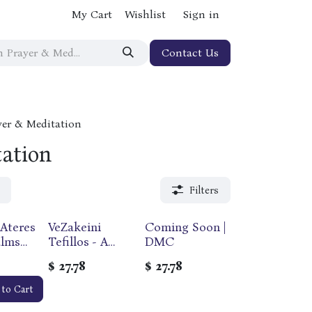
My Cart
Wishlist
Sign in
Contact Us
yer & Meditation
ation
Filters
 Ateres
VeZakeini
Coming Soon |
alms
Tefillos - A
DMC
Compilation of
$
27.78
$
27.78
ion by
Tefillos
Spanning the
 to Cart
n of
Years from