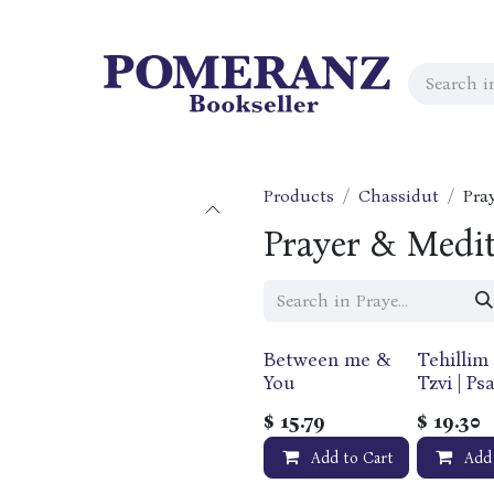
Products
Chassidut
Pra
Prayer & Medit
Between me &
Tehillim
You
Tzvi | Ps
with
$
15.79
$
19.30
Translat
Hirsch |
Add to Cart
Add
Selectio