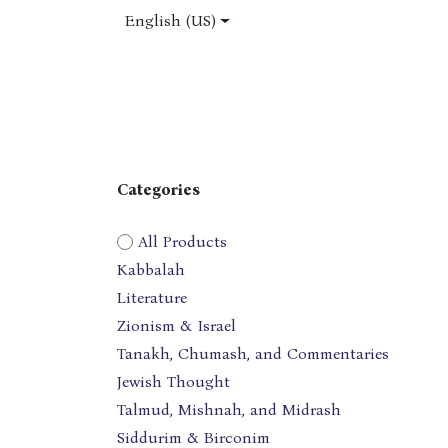
Skip to Content
English (US)
Home
Shop
About Us
Jobs
Categories
All Products
Kabbalah
Literature
Zionism & Israel
Tanakh, Chumash, and Commentaries
Jewish Thought
Talmud, Mishnah, and Midrash
Siddurim & Birconim