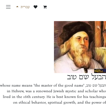
 לתוכן
עברית
על שם טוב
הבעל שם טוב, whose name means "the master of the good name"
in Hebrew, was a renowned Jewish mystic and scholar w
lived in the 16th century. He is best known for his teachi
on ethical behavior, spiritual growth, and the power