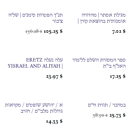
מגילת אסתר | מהדורה
תנ"ך הפטרות סימנים | שליח
אומנותית בהוצאת קורן |
ציבור
כריכה רכה
136.28
105.25
$
7.02
$
$
ספר המסורת השלם ללימוד
עלה נעלה ERETZ
האל"ף בי"ת
YISRAEL AND ALIYAH |
On The Weekly Parsha
23.97
$
17.25
$
במדבר / תורת חיים
א / יהושע שופטים / מקראות
גדולות מלבי"ם / חורב
38.30
25.73
$
$
14.33
$