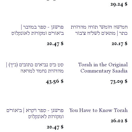
29.24
$
חמישה חומשי תורה מהדורת
פרשגן - ספר במדבר |
כתר | מתאים לשליח ציבור
ביאורים ומקורות לאונקלוס
20.47
$
20.17
$
Torah in the Original
סט כיס נביאים כתובים (נ״ך) |
Commentary Saadia
מהדורת נחמד למראה
Gaon | חומש בערבית לפי
43.56
$
73.09
$
רס"ג
You Have to Know Torah
פרשגן - ספר ויקרא | ביאורים
ומקורות לאונקלוס
26.02
$
20.47
$