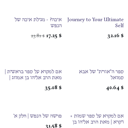
Journey to Your Ultimate
איכה? - מגילת איכה של
Self
הנפש
23.81
17.25
$
32.16
$
$
ספר ה"אורית" של אבא
אם למקרא על ספר בראשית |
סמואל
מאת הרב אליהו בן אמוזג |
ערוך בידי הרב זיני
35.08
$
40.64
$
אם למקרא על ספר שמות +
פרשה של הנפש | חלק א'
ויקרא | מאת הרב אליהו בן
31.58
$
אמוזג | ערוך בידי הרב זייני