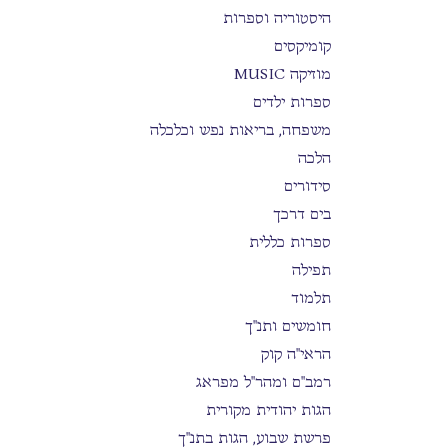
היסטוריה וספרות
קומיקסים
מוזיקה MUSIC
ספרות ילדים
משפחה, בריאות נפש וכלכלה
הלכה
סידורים
בים דרכך
ספרות כללית
תפילה
תלמוד
חומשים ותנ"ך
הראי"ה קוק
רמב"ם ומהר"ל מפראג
הגות יהודית מקורית
פרשת שבוע, הגות בתנ"ך