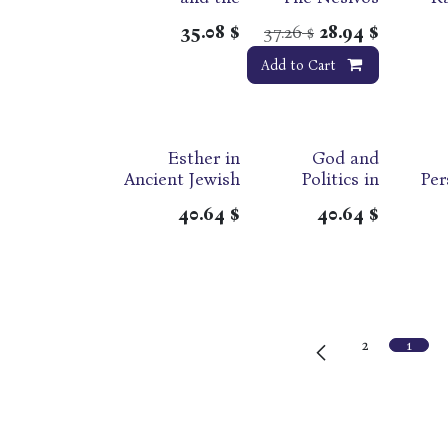
Revealed - On
Sholom
Weinb
35.08
$
37.26
28.94
$
$
Adar, Purim &
Megil
Megilat Esther
Add to Cart
Esther in
God and
Ancient Jewish
Politics in
Per
Thought
Esther
40.64
$
40.64
$
2
1