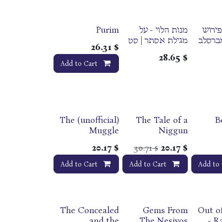
ירוש
מנות הלוי - על
Purim
מברסלב
מגילת אסתר | סט
26.31
$
2 כרכים | עוז והדר
28.65
$
Add to Cart
The (unofficial)
The Tale of a
B
Muggle
Niggun
Megillah |
20.17
$
30.71
20.17
$
$
Megilat Esther
Add to Cart
Add to Cart
Add to 
The Concealed
Gems From
Out of
and the
The Nesivos
- R