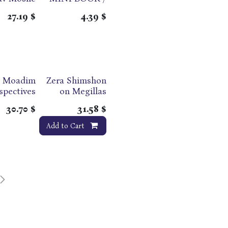
erger on
PB / CHABAD
27.19
$
4.39
$
at Esther
Moadim
Zera Shimshon
Out of print
spectives
on Megillas
Esther
30.70
$
31.58
$
Add to Cart