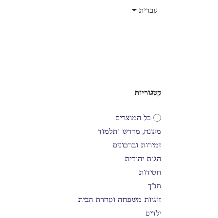
לג לתוכן
עברית
בית
חנות
עלינו
תפקידים
קטגוריות
כל המוצרים
משנה, מדרש ותלמוד
זמירות וברכונים
הגות יהודית
חסידות
תנ"ך
זוגיות משפחה וטהרת הבית
ילדים