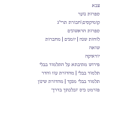
צבא
ספרות נוער
קומיקסים\חבורת תרי"ג
ספרות הראשונים
לוחות שנה | יומנים | מחברות
שואה
יודאיקה
פירוש מתיבתא על התלמוד בבלי
תלמוד בבלי | מהדורת עוז והדר
תלמוד בבלי מנקד | מהדורת שינון
פורמט כיס ׳ובלכתך בדרך׳
הרב משה שפירא
תלמוד בבלי קורן המבואר
בישול
היסטוריה וספרות / פוליטיקה
Kabbalah