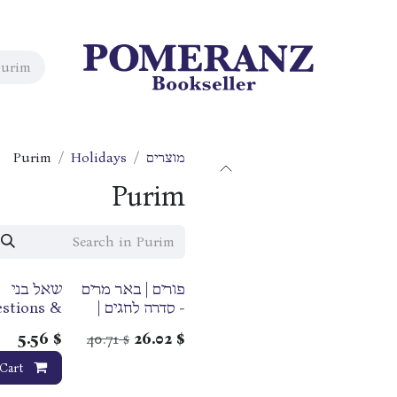
מוצרים
Holidays
Purim
Purim
פורים | באר מרים
שאל בני
- סדרה לחגים |
stions &
מאת רבני הגוש
swers In
5.56
$
40.71
26.02
$
$
Avodas
Hashem |
Cart
Purim &