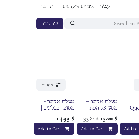
עגלה
מוצרים מועדפים
התחבר
צור קשר
מסננים
מגילת אסתר –
מגילת אסתר -
Que
מסע אל הסתר |
מסופר בבלונים |
An
הרב דודו מתוקי
מילכה אסטיס
14.33
$
33.81
15.20
$
$
Add to Cart
Add to Cart
Add to 