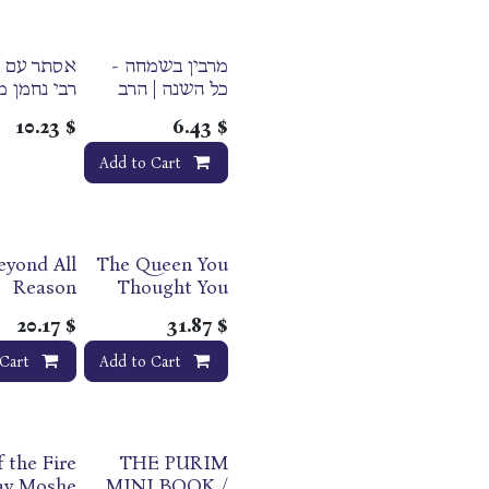
Megillas
Esther
מרבין בשמחה -
אסתר עם פ
כל השנה | הרב
רבי נחמן 
יצחק
10.23
$
6.43
$
Add to Cart
eyond All
The Queen You
Reason
Thought You
Knew | New
20.17
$
31.87
$
edition | Rav
David Fohrman
Cart
Add to Cart
 the Fire
THE PURIM
Out of print
av Moshe
MINI BOOK /