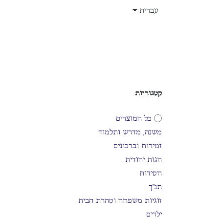
לג לתוכן
עברית
בית
חנות
עלינו
תפקידים
קטגוריות
כל המוצרים
משנה, מדרש ותלמוד
זמירות וברכונים
הגות יהודית
חסידות
תנ"ך
זוגיות משפחה וטהרת הבית
ילדים