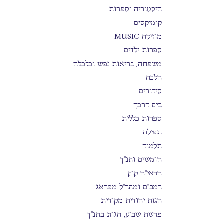
היסטוריה וספרות
קומיקסים
מוזיקה MUSIC
ספרות ילדים
משפחה, בריאות נפש וכלכלה
הלכה
סידורים
בים דרכך
ספרות כללית
תפילה
תלמוד
חומשים ותנ"ך
הראי"ה קוק
רמב"ם ומהר"ל מפראג
הגות יהודית מקורית
פרשת שבוע, הגות בתנ"ך