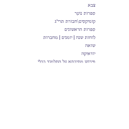
צבא
ספרות נוער
קומיקסים\חבורת תרי"ג
ספרות הראשונים
לוחות שנה | יומנים | מחברות
שואה
יודאיקה
פירוש מתיבתא על התלמוד בבלי
תלמוד בבלי | מהדורת עוז והדר
תלמוד בבלי מנקד | מהדורת שינון
פורמט כיס ׳ובלכתך בדרך׳
הרב משה שפירא
תלמוד בבלי קורן המבואר
בישול
היסטוריה וספרות / פוליטיקה
Kabbalah