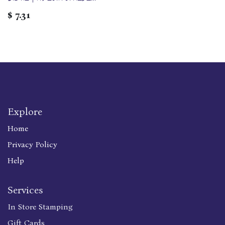
בלכתך בדרך / כיס
$
7.31
Explore
Home
Privacy Policy
Help
Services
In Store Stamping
Gift Cards