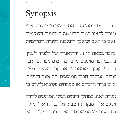
Synopsis
 ובין הפסיכואנליזה. האם מפגש בין קבלת האר"י
ון יכול להאיר באור חדש את המושגים הקוסמיים
קבלת האר"י, מיסודו של רבי יצחק לוריא, שנכתבה במאה ה־16, והתיאוריה של וילפרד ר' ביון,
אנליטיקאי בריטי, שחי במאה ה־20, דנות במספר מושגים מרכזיים דומים מפרספקטיבה
. הספר עורך השוואה בין ארבעה מושגים קבליים
ביניהם מורחבת הבנת המושגים. הם אינם חופפים,
ּ למרות זאת, במהלך השנים הגיעו המושגים לרוויה
ושגים אלה מנקודת המבט של קבלת האר"י מגלה
 ריענון של המושגים וחשיבה חדשה עליהם, על