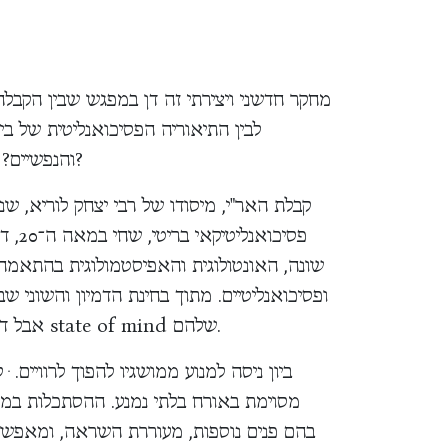
מחקר חדשני ויצירתי זה דן במפגש שבין הקבלה
לבין התיאוריה הפסיכואנליטית של בי
והנפשיים? ואם כן האם יש לכך השלכות קליניות ויום־יומיות?
פסיכו
שונה, האונטולוגית והאפיסטמולוגית בהתאמה
ופסיכואנליטיים. מתוך בחינת הדמיון והשוני ש
אבל דומים ברוח הדברים או במונחים פסיכואנליטיים ב־ state of mind שלהם.
ביון ניסה למנוע ממושגיו להפוך לרוויים. 
מסוימת באורח בלתי נמנע. ההסתכלות במ
בהם פנים נוספות, מעוררת השראה, ומאפשרת