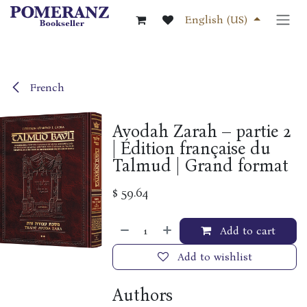
Skip to Content
English (US)
French
Avodah Zarah – partie 2
| Édition française du
Talmud | Grand format
$
59.64
Add to cart
Add to wishlist
Authors