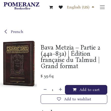
Skip to Content
English (US)
French
Bava Metzia – Partie 2
(44a–83a) | Édition
française du Talmud |
Grand format
$
59.64
Add to cart
Add to wishlist