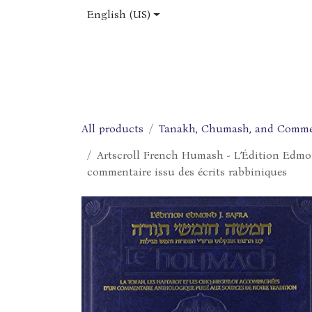
Skip to Content
English (US)
Home
Shop
About Us
Jobs
All products
Tanakh, Chumash, and Comme
Artscroll French Humash - L’Édition Edmon
commentaire issu des écrits rabbiniques