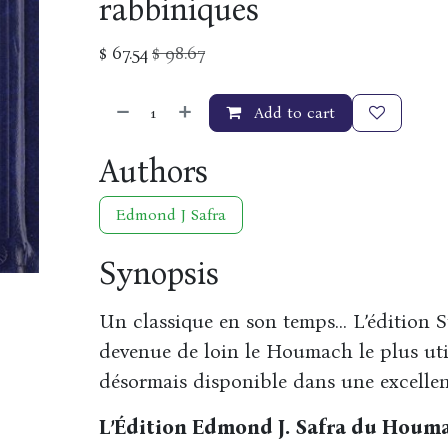
rabbiniques
$
67.54
$
98.67
Add to cart
Authors
Edmond J Safra
Synopsis
Un classique en son temps… L’édition 
devenue de loin le Houmach le plus util
désormais disponible dans une excellen
L’Édition Edmond J. Safra du Houma