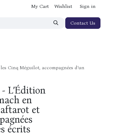
My Cart
Wishlist
Sign in
Contact Us
t les Cinq Méguilot, accompagnées d’un
- L’Édition
mach en
aftarot et
mpagnées
s écrits