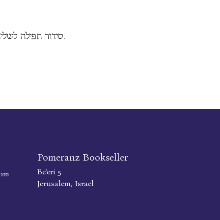
סידור תפילה לשליח צבור באותיות גדולות ובסדר חדש. כולל תהילים.
Pomeranz Bookseller
Be'eri 5
com
Jerusalem, Israel