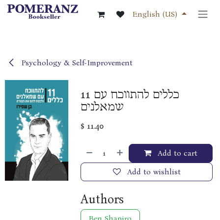
Skip to Content
English (US)
Psychology & Self-Improvement
11 כללים להתווכח עם
שמאלנים
$
11.40
Add to cart
Add to wishlist
Authors
Ben Shapiro