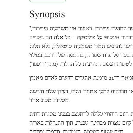
Synopsis
"אין דבר שאנשים זקוקים לו היום יותר מאשר תחושת שייכות. כאשר אין משמעות ושייכות,
ברור אינסופי על פוליטיקה – כל אלה הם ביטויים
ירושו להרגיש תמיד משמעות טוטאלית, ללא תלות
 בהבטה על פרח שפורח, בהתנעה של הרכב, במילוי
לטיפות הגשם הנוקשות על החלון". (מתוך הספר)
ו חברתית למען אמונה דתית, בעידן שלנו נדרשת
מסירות מסוג אחר.
ת העם היהודי עלולה להתעצב בנפש מסגרת דתית
קיום מצוות מבחינה טכנית, תוך התנהלות באורח
חיים שטוף דמיונות, חומרנות, תדמית ופחדים.