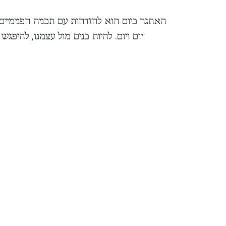
האתגר כיום הוא להזדהות עם תכניה הפנימיים
יום ויום. להיות כנים מול עצמנו, להיפג
הקוראים עם א־לוהים, שאינו רק ישות על
צמח, בכל אבן ובכל אדם. זהו מפגש 
הרב חגי לונדין, מהרבנים הבולטים כי
ואקדמיות, מרצה ליהדות ברחבי הארץ ומרא
מ־20 ספרים על אמונה, נפש האדם ותורת