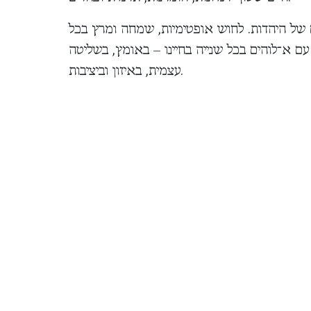
 של היהדות. לחוש אופטימיות, שמחה ומרץ בכל
ש עם א־לוהים בכל שנייה בחיינו – באומץ, בשליטה
עצמית, באיזון וביציבות.
בשפה קולחת, עכשווית ומחוברת למציאות התרבותית של המאה ה־21, מפגיש הרב לונדין את
יונה אי־שם, אלא שלמות אינסופית שמפעמת בכל
שמביא למבט אחר על סיפוק וכאב, משפחה ונגיף
הקורונה, צמיחה ואושר בכל אחת מתחנות חיינו.
ום בתחום הסברת היהדות, ר"מ במסגרות ישיבתיות
שי ארגון המרצים 'קהלים'. הוציא עד כה למעלה
 הרב קוק. נודע ביכולתו להנגיש את מושגי היהדות
לשפת המאה העשרים ואחת.
Date Published:
Not found