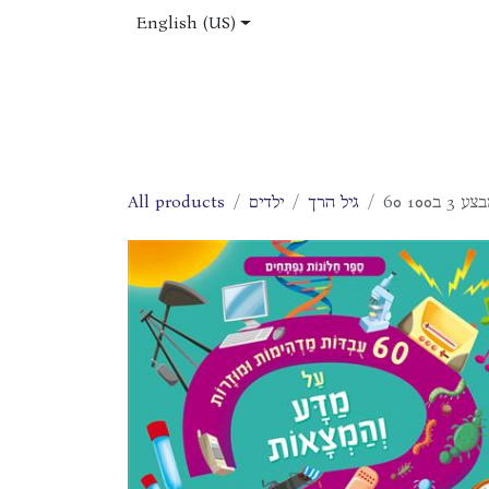
Skip to Content
English (US)
Home
Shop
About Us
Jobs
All products
ילדים
גיל הרך
60 1