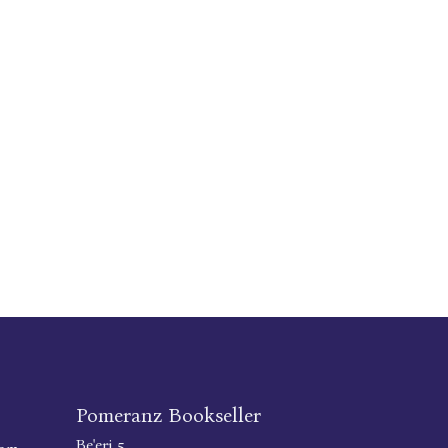
Pomeranz Bookseller
Be'eri 5