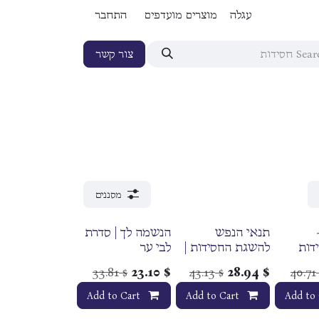
עגלה
מוצרים מועדפים
התחבר
צור קשר
מסננים
תנאי הנפש
הנשמה לך | סדרת
דות
להשגת החסידות |
לבי ער
על
הרב מנחם
33.81
23.10
$
43.13
28.94
$
40.71
$
$
ועדים
עקשטיין
Add to Cart
Add to Cart
Add to 