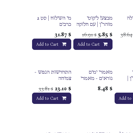
לה
מבצע! ליקוטי
מי השילוח | סט 2
מוהר"ן | עם חלוקה
כרכים
ללימוד יומי |
31.87
$
16.91
5.85
$
38.64
$
מהדורת הרב עטיה
Add to Cart
Add to Cart
מאמרי ימים
התחדשות הנפש -
 |
נוראים - מאמרי
צמיחה
נתיבי תשובה |
פוסט-טראומטית
33.81
23.10
$
8.48
$
$
נתיבות שלום |
ממקורות החסידות
קונטרס
Add to Cart
Add to 