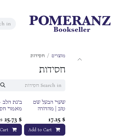
מוצרים
חסידות
חסידות
שערי הבעל שם
בינת הלב -
טוב | מהדורה
מאמרי חסי
גדולה
מתל אביב 
25.73
$
17.25
$
$
התורה והמ
Cart
Add to Cart