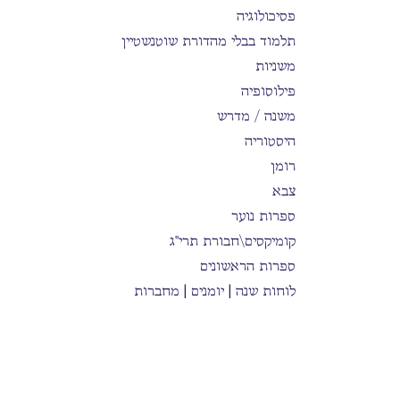
פסיכולוגיה
תלמוד בבלי מהדורת שוטנשטיין
משניות
פילוסופיה
משנה / מדרש
היסטוריה
רומן
צבא
ספרות נוער
קומיקסים\חבורת תרי"ג
ספרות הראשונים
לוחות שנה | יומנים | מחברות
שואה
יודאיקה
פירוש מתיבתא על התלמוד בבלי
תלמוד בבלי | מהדורת עוז והדר