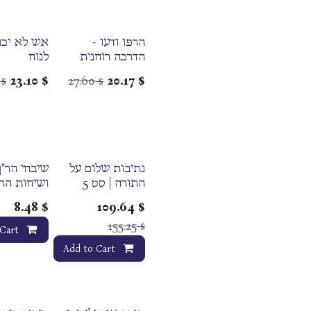
הרפו ודעו -
אש לא יכו
הדרכה רוחנית
לנוח
מעשית
23.10
$
27.60
20.17
$
$
$
נתיבות שלום על
שיבחי הר"ן
התורה | סט 5
ושיחות הר"ן
כרכים
כתבי הנחל
8.48
$
109.64
$
155.25
$
Cart
Add to Cart