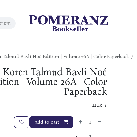
n Talmud Bavli Noé Edition | Volume 26A | Color Paperback
| Koren Talmud Bavli Noé
ition | Volume 26A | Color
Paperback
11.40
$
Add to cart