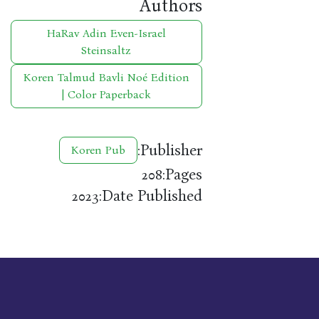
Authors
HaRav Adin Even-Israel
Steinsaltz
Koren Talmud Bavli Noé Edition
| Color Paperback
Publisher:
Koren Pub
Pages:
208
Date Published:
2023