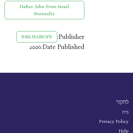
HaRav Adin Even-Israel
Steinsaltz
Publisher:
BIBLIEUROPE
Date Published:
2006
לחקור
בית
Privacy Policy
Help