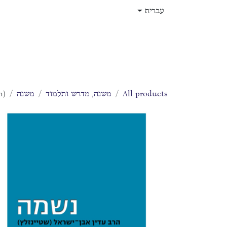
לג לתוכן
עברית
בית
חנות
עלינו
תפקידים
All products
משנה, מדרש ותלמוד
משנה
n)