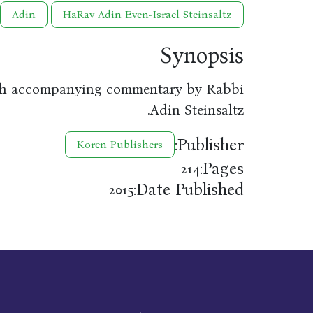
Adin
HaRav Adin Even-Israel Steinsaltz
Synopsis
ith accompanying commentary by Rabbi
Adin Steinsaltz.
Publisher:
Koren Publishers
Pages:
214
Date Published:
2015