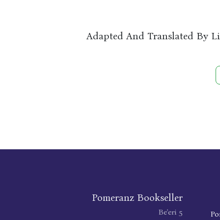
Adapted And Translated By L
Pomeranz Bookseller
Be'eri 5
Po