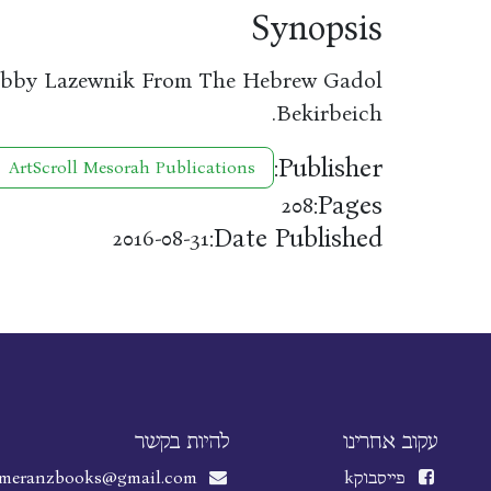
Synopsis
ibby Lazewnik From The Hebrew Gadol
Bekirbeich.
Publisher:
ArtScroll Mesorah Publications
Pages:
208
Date Published:
2016-08-31
עקוב אחרינו
להיות בקשר
פייסבוק
k
meranzbooks@gmail.com