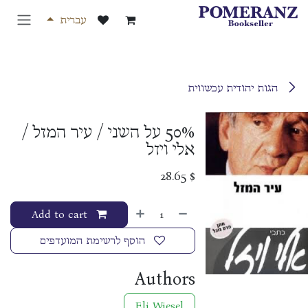
לג לתוכן
עברית
הגות יהודית עכשווית
50% על השני / עיר המזל /
אלי ויזל
28.65
$
Add to cart
הוסף לרשימת המועדפים
Authors
Eli Wiesel