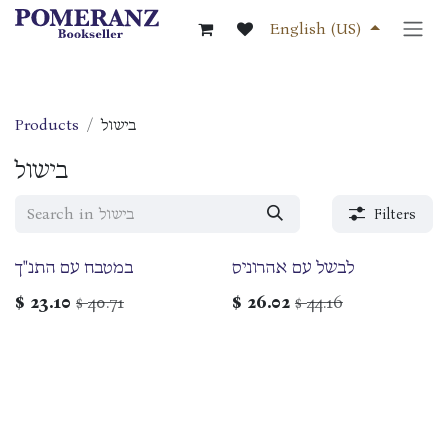
Skip to Content
English (US)
Products
בישול
בישול
Filters
לבשל עם אהרוניס
במטבח עם התנ"ך
$
23.10
40.71
$
26.02
44.16
$
$