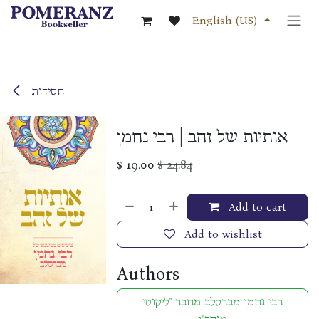
Skip to Content
English (US)
חסידות
אותיות של זהב | רבי נחמן
$
19.00
$
24.84
Add to cart
Add to wishlist
Authors
רבי נחמן מברסלב מחבר "ליקוטי
מוהר"ן