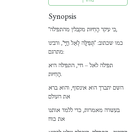
Synopsis
"כי עיקר הַחִיּוּת מקבלין מהתפילה,
כמו שכתוב: "תְּפִילָּה לְאֵל חַיָּי", ורבינו
מתרגם:
תפילה לאל – חיי, התפילה היא
הַחִיּוּת.
השם יתברך הוא אינסוף, והוא ברא
את העולם
בעשרה מאמרות, כדי ללמד אותנו
את כוח